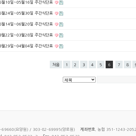
5월10일~05월16일 주간식단표
5월24일~05월30일 주간식단표
6월14일~06월20일 주간식단표
3월22일~03월28일 주간식단표
3월29일~04월04일 주간식단표
처음
1
2
3
4
5
6
7
8
2-69660(요양원) / 303-82-69995(양로원)
계좌번호.
농협 351-1243-20