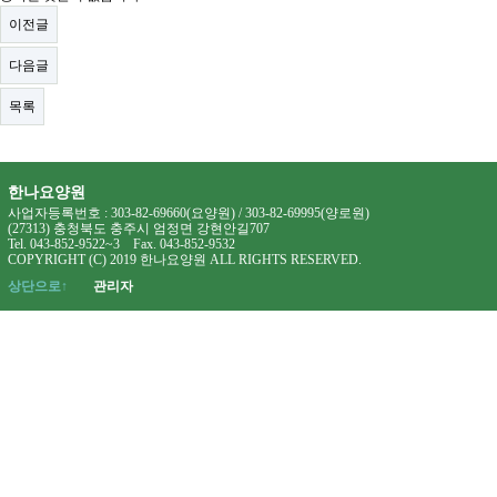
이전글
다음글
목록
한나요양원
사업자등록번호 : 303-82-69660(요양원) / 303-82-69995(양로원)
(27313) 충청북도 충주시 엄정면 강현안길707
Tel. 043-852-9522~3 Fax. 043-852-9532
COPYRIGHT (C) 2019 한나요양원 ALL RIGHTS RESERVED.
상단으로↑
관리자